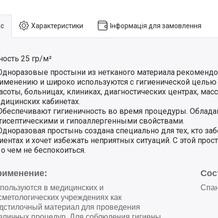
с
Характеристики
Інформація для замовлення
ность 25 гр/м²
Одноразовые простыни из нетканого материала рекоменд
именению и широко используются с гигиенической целью 
асоты, больницах, клиниках, диагностических центрах, мас
дицинских кабинетах.
Обеспечивают гигиеничность во время процедуры. Облад
тисептическими и гипоаллергенными свойствами.
Одноразовая простынь создана специально для тех, кто заб
иентах и хочет избежать неприятных ситуаций. С этой прос
 о чем не беспокоиться.
рименение:
Сос
пользуются в медицинских и
Спа
сметологических учреждениях как
дстилочный материал для проведения
зличных процедур. Для соблюдения гигиены