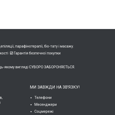
іляції, парафінотерапії, біо-тату і масажу.
якості
☑
Гарантія безпечної покупки
в будь-якому вигляді СУВОРО ЗАБОРОНЯЄТЬСЯ.
МИ ЗАВЖДИ НА ЗВ'ЯЗКУ!
в,
Телефони
и
Месенджери
Соцмережі