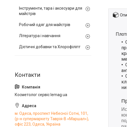
Інструменти, тара і аксесуари для
майстрів
Опи
Робочий одяг для майстрів
Плот
Література і навчання
Дієтичні добавки та Хлорофіліпт
пр
кр
ме
ан
кл
ни
Косметолог сервіс lemag.ua
П
Ис
м. Одеса, проспект Небесної Сотні, 101,
ко
(р-н супермаркету Таврія-В «Маршал»),
по
офіс 223, Одеса, Україна
ра