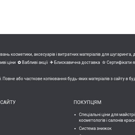
нь косметики, аксесуарів і витратних матеріалів для шугаринга, деп
иві ціни
✿
Вабливі акції
✈
Блискавична доставка
☆
Сертифікати 
ні. Повне або часткове копіювання будь-яких матеріалів з сайту 
 САЙТУ
ПОКУПЦЯМ
Спеціальні ціни для майстрі
косметологів і салонів крас
Система знижок