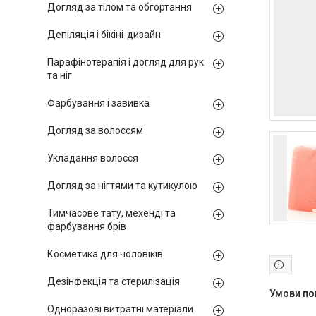
Догляд за тілом та обгортання
Депіляція і бікіні-дизайн
Парафінотерапія і догляд для рук
та ніг
Фарбування і завивка
Догляд за волоссям
Укладання волосся
Догляд за нігтями та кутикулою
Тимчасове тату, мехенді та
фарбування брів
Косметика для чоловіків
Дезінфекція та стерилізація
Одноразові витратні матеріали