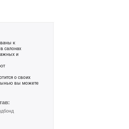
ованы к
в салонах
сажных и
ают
отится о своих
тынь
ю вы можете
тав:
ндбонд