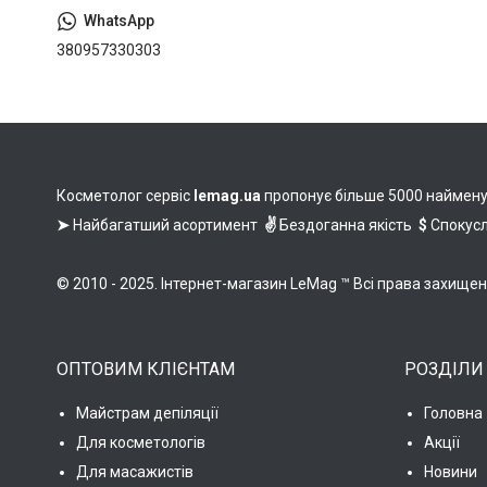
380957330303
Косметолог сервіс
lemag.ua
пропонує більше 5000 найменува
➤
Найбагатший асортимент
✌
Бездоганна якість
$
Спокусл
© 2010 - 2025. Інтернет-магазин LeMag ™ Всі права захище
ОПТОВИМ КЛІЄНТАМ
РОЗДІЛИ
Майстрам депіляції
Головна
Для косметологів
Акції
Для масажистів
Новини