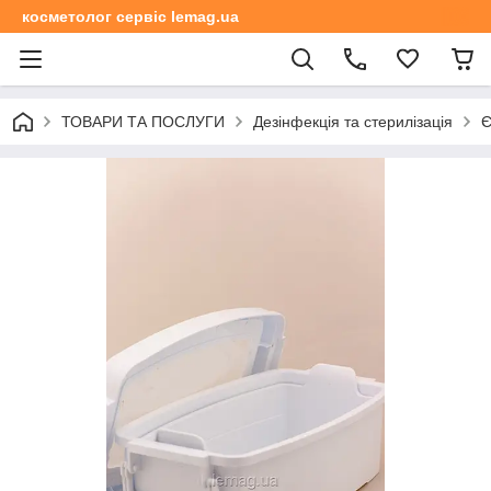
косметолог сервіс lemag.ua
ТОВАРИ ТА ПОСЛУГИ
Дезінфекція та стерилізація
Є