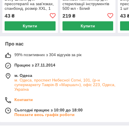
пресотерапії на зав'язках,
стерилізації інструментів
прес
спанбонд, розмір XXL, 1
500 мл - Білий
1 шт 
шт - Білі
43
219
43
₴
₴
Купити
Купити
Про нас
99% позитивних з 304 відгуків за рік
Працює з 27.11.2014
м. Одеса
м. Одеса, проспект Небесної Сотні, 101, (р-н
супермаркету Таврія-В «Маршал»), офіс 223, Одеса,
Україна
Контакти
Сьогодні працює з 10:00 до 18:00
Показати весь графік роботи