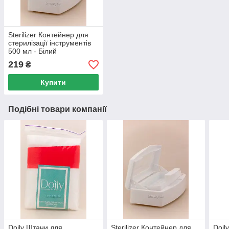
Sterilizer Контейнер для
стерилізації інструментів
500 мл - Білий
219
₴
Купити
Подібні товари компанії
Doily Штани для
Sterilizer Контейнер для
Doil