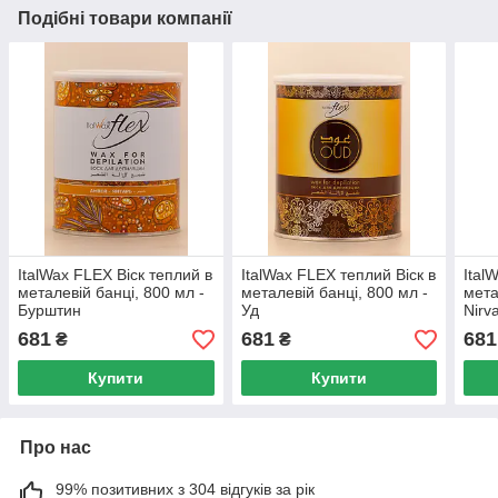
Подібні товари компанії
ItalWax FLEX Віск теплий в
ItalWax FLEX теплий Віск в
Ital
металевій банці, 800 мл -
металевій банці, 800 мл -
мета
Бурштин
Уд
Nirv
681
681
681
₴
₴
Купити
Купити
Про нас
99% позитивних з 304 відгуків за рік