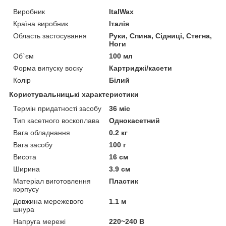
Виробник
ItalWax
Країна виробник
Італія
Область застосування
Руки, Спина, Сідниці, Стегна,
Ноги
Об`єм
100 мл
Форма випуску воску
Картриджі/касети
Колір
Білий
Користувальницькі характеристики
Термін придатності засобу
36 міс
Тип касетного воскоплава
Однокасетний
Вага обладнання
0.2 кг
Вага засобу
100 г
Висота
16 см
Ширина
3.9 см
Матеріал виготовлення
Пластик
корпусу
Довжина мережевого
1.1 м
шнура
Напруга мережі
220~240 В