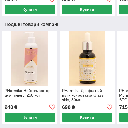
Купити
Купити
Подібні товари компанії
PHarmika Нейтралізатор
PHarmika Двофазний
PHa
для пілінгу, 250 мл
пілінг-сироватка Glass
Муль
skin, 30мл
STO
50 м
240
690
715
₴
₴
Купити
Купити