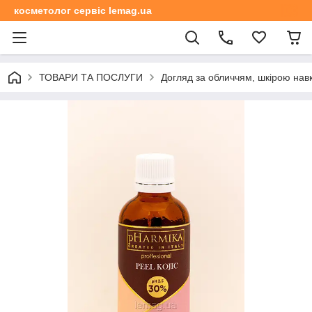
косметолог сервіс lemag.ua
ТОВАРИ ТА ПОСЛУГИ
Догляд за обличчям, шкірою навк