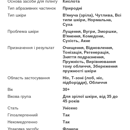
Основа засоби для пілінгу
Кислота
Тип абразивних частинок
Природні
Тип шкіри
В'януча (зріла), Чутлива, Всі
типи шкіри, Нормальна,
Суха
Проблема шкіри
Лущення, Вугри, Зморшки,
В'янення, Комедони,
Сухість, Акне
Призначення і результат
Очищення, Відновлення,
Тонізація, Регенерація,
Зняття подразнення,
Пружність, Вирівнювання
тону обличчя, Збереження
пружності шкіри
Область застосування
Ніс, Т-зоні (лоб, ніс,
підборіддя), Обличчя
Вік
30+
Вікова група
Для зрілої шкіри, від 35 до
45 років
Стать
Унісекс
Гіпоалергенний
Так
Некомедогенно
Так
Упаковка засобу
Флакон