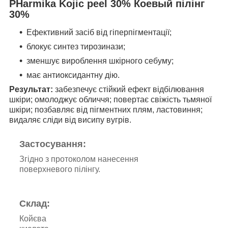
PHarmika Kojic peel 30% Коевый пілінг
30%
Ефективний засіб від гіперпігментації;
блокує синтез тирозинази;
зменшує вироблення шкірного себуму;
має антиоксидантну дію.
Результат:
забезпечує стійкий ефект відбілювання
шкіри; омолоджує обличчя; повертає свіжість тьмяної
шкіри; позбавляє від пігментних плям, ластовиння;
видаляє сліди від висипу вугрів.
Застосування:
Згідно з протоколом нанесення
поверхневого пілінгу.
Склад:
Койєва