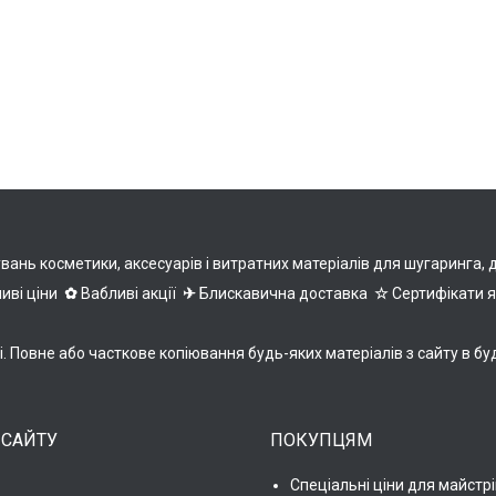
нь косметики, аксесуарів і витратних матеріалів для шугаринга, деп
иві ціни
✿
Вабливі акції
✈
Блискавична доставка
☆
Сертифікати 
ні. Повне або часткове копіювання будь-яких матеріалів з сайту 
 САЙТУ
ПОКУПЦЯМ
Спеціальні ціни для майстрі