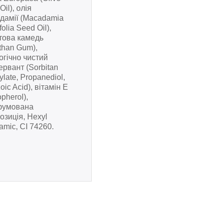
 Oil), олія
дамії (Macadamia
folia Seed Oil),
това камедь
than Gum),
огічно чистий
ервант (Sorbitan
ylate, Propanediol,
oic Acid), вітамін E
pherol),
фумована
озиція, Hexyl
amic, CI 74260.