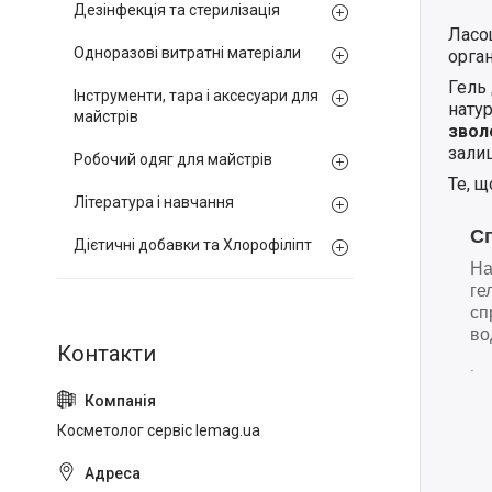
Дезінфекція та стерилізація
Ласощ
Одноразові витратні матеріали
орга
Гель
Інструменти, тара і аксесуари для
нату
майстрів
звол
залиш
Робочий одяг для майстрів
Те, 
Література і навчання
Сп
Дієтичні добавки та Хлорофіліпт
На
ге
сп
во
.
Косметолог сервіс lemag.ua