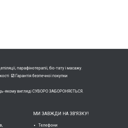
іляції, парафінотерапії, біо-тату і масажу.
якості
☑
Гарантія безпечної покупки
в будь-якому вигляді СУВОРО ЗАБОРОНЯЄТЬСЯ.
МИ ЗАВЖДИ НА ЗВ'ЯЗКУ!
в,
Телефони