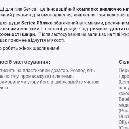
і для тіла Serica - це інноваційний
комплекс виключно на
нічний речовин для омолодження, живлення і зволоження ш
 для душу
Serica Яблуко
збагачений вітамінами, рослинним
ральними маслами.
Головна функція - підтримання
достатн
оженості шкіри.
Після застосування не залишає на тілі жир
ає приємне відчуття м'якості.
що робить жінок щасливими!
осіб застосування:
Скл
тисніть на пластиковий дозатор. Розподіліть
Перм
ль по тілу, промасажувати легкими,
гідр
рямованими угору його в шкіру, змийте чистою
(Lem
дою.
піно
коко
Betei
мігд
(Pru
Dulc
Oil)
(Ole