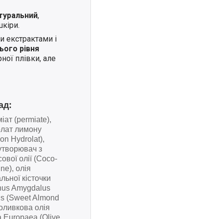
туральний
,
кіри.
и екстрактами і
ього рівня
ної плівки, але
ад:
іат (permiate),
олат лимону
on Hydrolat),
утворювач з
сової олії (Coco-
ne), олія
альної кісточки
nus Amygdalus
is (Sweet Almond
, оливкова олія
a Europaea (Olive