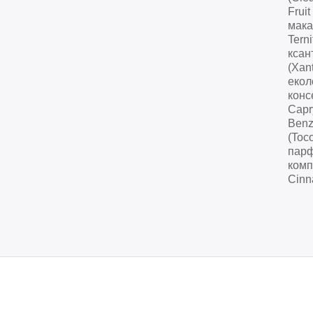
Fruit
мака
Terni
ксан
(Xan
екол
конс
Capr
Benz
(Toco
пар
комп
Cinn