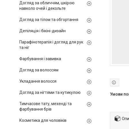
Догляд за обличчям, шкірою
навколо очей і декольте
Догляд за тілом та обгортання
Депіляція і бікіні-дизайн
Парафінотерапія і догляд для рук
та ніг
Фарбування і завивка
Догляд за волоссям
Укладання волосся
Догляд за нігтями та кутикулою
Тимчасове тату, мехенді та
фарбування брів
Опи
Косметика для чоловіків