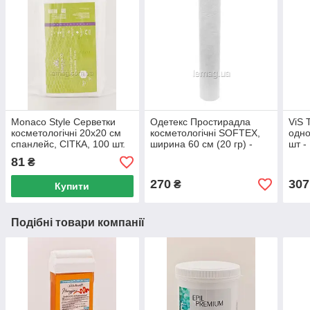
Monaco Style Серветки
Одетекс Простирадла
ViS 
косметологічні 20х20 см
косметологічні SOFTEX,
одно
спанлейс, СІТКА, 100 шт.
ширина 60 см (20 гр) -
шт -
Білий
81
₴
270
307
₴
Купити
Подібні товари компанії