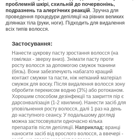
проблемній шкірі, схильній до почервонінь,
подразнень та алергічних реакцій
. Зручна для
проведення процедури депіляції на рівних великих
ділянках тіла (руки, ноги). Підходить для видалення
всіх типів волосся.
Застосування:
Нанести цукрову пасту зростання волосся (на
гомілках - зверху вниз). Знімати пасту проти
росту волосся за допомогою смужок тканини
(бязь). Вони забезпечують набагато кращий
контакт смужки та пасти, ніж нетканий матеріал
смужок для воску. Після видалення волосся зону
обробити перекисом водню (3%) або ротоканом.
Хорошим способом дезінфекції та закриття пір є
дарсонвалізація (1-2 хвилини). Нанести засіб для
уповільнення росту волосся, далі 1 раз на день
до наступного сеансу. У подальшому догляді
можна застосовувати одночасно кілька
препаратів після депіляції.
Наприклад:
вранці
наносити засіб від врослого волосся, а ввечері -