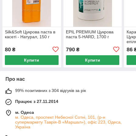
Silk&Soft Цукрова паста в
EPIL PREMIUM Цукрова
Кар
касеті - Натурал, 150 г
паста 5-HARD, 1700 г
Цукр
епіля
Банд
80
790
86
₴
₴
Купити
Купити
Про нас
99% позитивних з 304 відгуків за рік
Працює з 27.11.2014
м. Одеса
м. Одеса, проспект Небесної Сотні, 101, (р-н
супермаркету Таврія-В «Маршал»), офіс 223, Одеса,
Україна