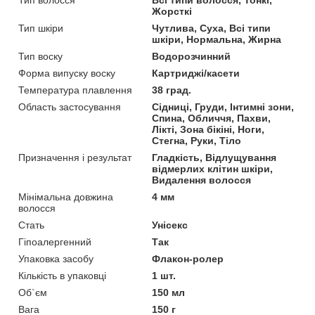
Жорсткі
Тип шкіри
Чутлива, Суха, Всі типи
шкіри, Нормальна, Жирна
Тип воску
Водорозчинний
Форма випуску воску
Картриджі/касети
Температура плавлення
38 град.
Область застосування
Сідниці, Груди, Інтимні зони,
Спина, Обличчя, Пахви,
Лікті, Зона бікіні, Ноги,
Стегна, Руки, Тіло
Призначення і результат
Гладкість, Відлущування
відмерлих клітин шкіри,
Видалення волосся
Мінімальна довжина
4 мм
волосся
Стать
Унісекс
Гіпоалергенний
Так
Упаковка засобу
Флакон-ролер
Кількість в упаковці
1 шт.
Об`єм
150 мл
Вага
150 г