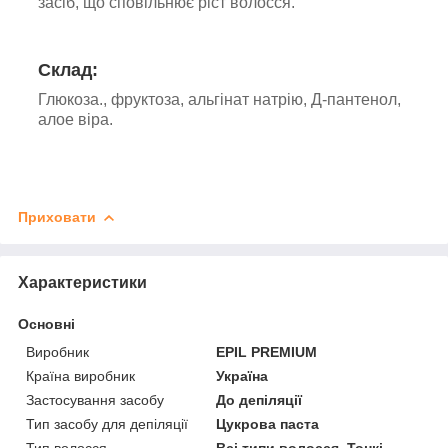
засіб, що сповільнює ріст волосся.
Склад:
Глюкоза., фруктоза, альгінат натрію, Д-пантенол,
алое віра.
Приховати
Характеристики
Основні
Виробник
EPIL PREMIUM
Країна виробник
Україна
Застосування засобу
До депіляції
Тип засобу для депіляції
Цукрова паста
Тип волосся
Всі типи волосся, Тонкі,