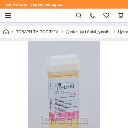
косметолог сервіс lemag.ua
ТОВАРИ ТА ПОСЛУГИ
Депіляція і бікіні-дизайн
Цукро