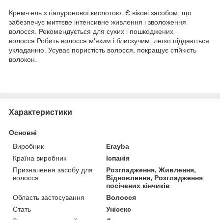
Крем-гель з гіалуронової кислотою. Є вікові засобом, що
забезпечує миттєве інтенсивне живлення і зволоження
волосся. Рекомендується для сухих і пошкоджених
волосся.Робить волосся м'яким і блискучим, легко піддаються
укладанню. Усуває пористість волосся, покращує стійкість
волокон.
Характеристики
Основні
Виробник
Erayba
Країна виробник
Іспанія
Призначення засобу для
Розгладження, Живлення,
волосся
Відновлення, Розгладження
посічених кінчиків
Область застосування
Волосся
Стать
Унісекс