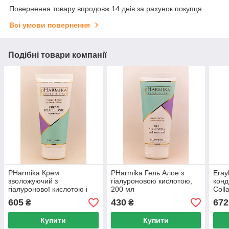
Повернення товару впродовж 14 днів за рахунок покупця
Всі умови повернення
Подібні товари компанії
PHarmika Крем
PHarmika Гель Алое з
Eray
зволожуючий з
гіалуроновою кислотою,
конд
гіалуронової кислотою і
200 мл
Coll
керамідами, 200 мл
605
430
672
₴
₴
Купити
Купити