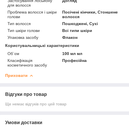
Застосування лосьйону
Догляд
для волосся
Проблема волосся і шкіри
Посічені кінчики, Стоншене
голови
волосся
Тип волосся
Пошкоджені, Сухі
Тип шкіри голови
Всі типи шкіри
Упаковка засобу
Флакон
Користувальницькі характеристики
Об`єм
100 мл мл
Класифікація
Професійна
косметичного засобу
Приховати
Відгуки про товар
Ще немає відгуків про цей товар
Умови доставки