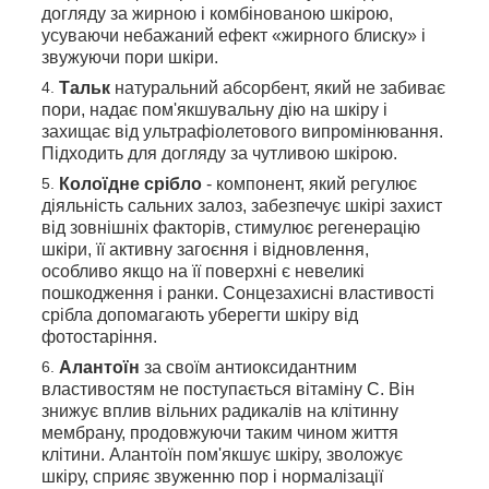
догляду за жирною і комбінованою шкірою,
усуваючи небажаний ефект «жирного блиску» і
звужуючи пори шкіри.
Тальк
натуральний абсорбент, який не забиває
пори, надає пом'якшувальну дію на шкіру і
захищає від ультрафіолетового випромінювання.
Підходить для догляду за чутливою шкірою.
Колоїдне срібло
- компонент, який регулює
діяльність сальних залоз, забезпечує шкірі захист
від зовнішніх факторів, стимулює регенерацію
шкіри, її активну загоєння і відновлення,
особливо якщо на її поверхні є невеликі
пошкодження і ранки. Сонцезахисні властивості
срібла допомагають уберегти шкіру від
фотостаріння.
Алантоїн
за своїм антиоксидантним
властивостям не поступається вітаміну С. Він
знижує вплив вільних радикалів на клітинну
мембрану, продовжуючи таким чином життя
клітини. Алантоїн пом'якшує шкіру, зволожує
шкіру, сприяє звуженню пор і нормалізації