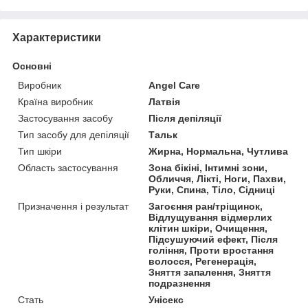
Характеристики
Основні
Виробник
Angel Care
Країна виробник
Латвія
Застосування засобу
Після депіляції
Тип засобу для депіляції
Тальк
Тип шкіри
Жирна, Нормальна, Чутлива
Область застосування
Зона бікіні, Інтимні зони,
Обличчя, Лікті, Ноги, Пахви,
Руки, Спина, Тіло, Сідниці
Призначення і результат
Загоєння ран/тріщинок,
Відлущування відмерлих
клітин шкіри, Очищення,
Підсушуючий ефект, Після
гоління, Проти вростання
волосся, Регенерація,
Зняття запалення, Зняття
подразнення
Стать
Унісекс