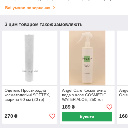
Всі умови повернення
З цим товаром також замовляють
Одетекс Простирадла
Angel Care Косметична
Ange
косметологічні SOFTEX,
вода з алое COSMETIC
Олія
ширина 60 см (20 гр) -
WATER ALOE, 250 мл
Білий
189
₴
270
168
₴
Купити