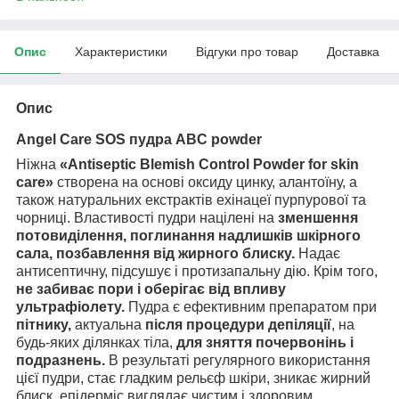
Опис
Характеристики
Відгуки про товар
Доставка
Опис
Angel Care SOS пудра ABC powder
Ніжна
«
Antiseptic
Blemish
Control
Powder
for
skin
care
»
створена на основі оксиду цинку, алантоїну, а
також натуральних екстрактів ехінацеї пурпурової та
чорниці.
Властивості пудри націлені на
зменшення
потовиділення,
поглинання надлишків шкірного
сала,
позбавлення від жирного блиску.
Надає
антисептичну, підсушує і протизапальну дію. Крім того,
не забиває пори і оберігає від впливу
ультрафіолету.
Пудра є ефективним препаратом при
пітнику,
актуальна
після процедури депіляції
, на
будь-яких ділянках тіла,
для зняття почервонінь і
подразнень.
В результаті регулярного використання
цієї пудри, стає гладким рельєф шкіри, зникає жирний
блиск, епідерміс виглядає чистим і здоровим.