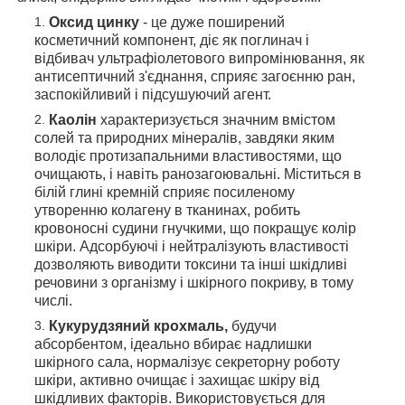
Оксид цинку
- це дуже поширений
косметичний компонент, діє як поглинач і
відбивач ультрафіолетового випромінювання, як
антисептичний з'єднання, сприяє загоєнню ран,
заспокійливий і підсушуючий агент.
Каолін
характеризується значним вмістом
солей та природних мінералів, завдяки яким
володіє протизапальними властивостями, що
очищають, і навіть ранозагоювальні. Міститься в
білій глині кремній сприяє посиленому
утворенню колагену в тканинах, робить
кровоносні судини гнучкими, що покращує колір
шкіри. Адсорбуючі і нейтралізують властивості
дозволяють виводити токсини та інші шкідливі
речовини з організму і шкірного покриву, в тому
числі.
Кукурудзяний крохмаль,
будучи
абсорбентом, ідеально вбирає надлишки
шкірного сала, нормалізує секреторну роботу
шкіри, активно очищає і захищає шкіру від
шкідливих факторів. Використовується для