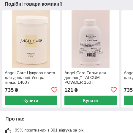
Подібні товари компанії
Angel Care Цукрова паста
Angel Care Тальк для
Ange
для депіляції Ультра
депіляції TALCUM
для 
м'яка, 1400 г
POWDER 150 г
735
121
735
₴
₴
Купити
Купити
Про нас
99% позитивних з 301 відгука за рік