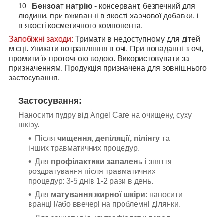
Бензоат натрію
- консервант, безпечний для
людини, при вживанні в якості харчової добавки, і
в якості косметичного компонента.
Запобіжні заходи:
Тримати в недоступному для дітей
місці. Уникати потрапляння в очі. При попаданні в очі,
промити їх проточною водою. Використовувати за
призначенням. Продукція призначена для зовнішнього
застосування.
Застосування:
Наносити пудру від Angel Care на очищену, суху
шкіру.
Після
чищення, депіляції, пілінгу
та
інших травматичних процедур.
Для
профілактики запалень
і зняття
роздратування після травматичних
процедур: 3-5 днів 1-2 рази в день.
Для
матування жирної шкіри
: наносити
вранці і/або ввечері на проблемні ділянки.