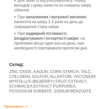
Для захисту від ультрафіолету: перед
виходом з дому нанести на очищену шкіру
обличчя.
При
запаленнях і вугрової висипки:
наносити на шкіру 1-2 рази на день до
покращення стану шкіри
При
надмірній пітливості,
роздратуванні і потертості шкіри:
на
проблемні місця один раз на день, при
необхідності повторювати протягом дня.
Склад:
ZINC OXIDE, KAOLIN, CORN STARCH, TALC,
COLLOIDAL SULFUR, ALLANTOIN, VACCINIUM
MYRTILLUS (BILBERRY) FRUIT EXTRACT,
ECHINACEA EXTRACT PURPUREA,
POTASSIUM SORBATE, SODIUM BENZOATE
Приховати