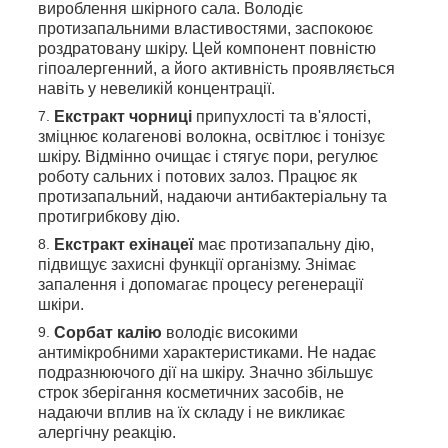
вироблення шкірного сала. Володіє
протизапальними властивостями, заспокоює
роздратовану шкіру. Цей компонент повністю
гіпоалергенний, а його активність проявляється
навіть у невеликій концентрації.
Екстракт чорниці
припухлості та в'ялості,
зміцнює колагенові волокна, освітлює і тонізує
шкіру. Відмінно очищає і стягує пори, регулює
роботу сальних і потових залоз. Працює як
протизапальний, надаючи антибактеріальну та
протигрибкову дію.
Екстракт ехінацеї
має протизапальну дію,
підвищує захисні функції організму. Знімає
запалення і допомагає процесу регенерації
шкіри.
Сорбат калію
володіє високими
антимікробними характеристиками. Не надає
подразнюючого дії на шкіру. Значно збільшує
строк зберігання косметичних засобів, не
надаючи вплив на їх складу і не викликає
алергічну реакцію.