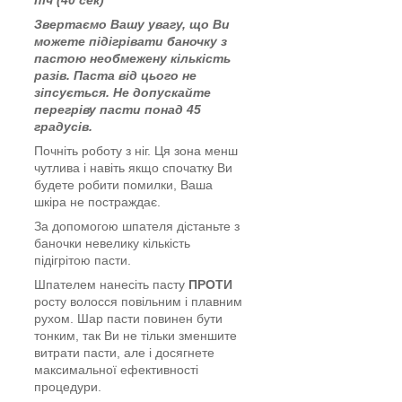
Звертаємо Вашу увагу, що Ви
можете підігрівати баночку з
пастою необмежену кількість
разів. Паста від цього не
зіпсується. Не допускайте
перегріву пасти понад 45
градусів.
Почніть роботу з ніг. Ця зона менш
чутлива і навіть якщо спочатку Ви
будете робити помилки, Ваша
шкіра не постраждає.
За допомогою шпателя дістаньте з
баночки невелику кількість
підігрітою пасти.
Шпателем нанесіть пасту
ПРОТИ
росту волосся повільним і плавним
рухом. Шар пасти повинен бути
тонким, так Ви не тільки зменшите
витрати пасти, але і досягнете
максимальної ефективності
процедури.