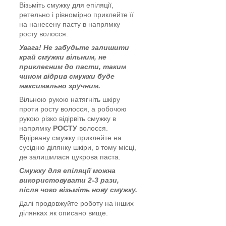
Візьміть смужку для епіляції,
ретельно і рівномірно приклейте її
на нанесену пасту в напрямку
росту волосся.
Увага! Не забудьте залишити
край смужки вільним, не
приклеєним до пасти, таким
чином відрив смужки буде
максимально зручним.
Вільною рукою натягніть шкіру
проти росту волосся, а робочою
рукою різко відірвіть смужку в
напрямку
РОСТУ
волосся.
Відірвану смужку приклейте на
сусідню ділянку шкіри, в тому місці,
де залишилася цукрова паста.
Смужку для епіляції можна
використовувати 2-3 рази,
після чого візьміть нову смужку.
Далі продовжуйте роботу на інших
ділянках як описано вище.