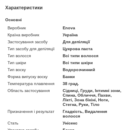
Характеристики
Основні
Виробник
Enova
Країна виробник
Україна
Застосування засобу
Для депіляції
Тип засобу для депіляції
Цукрова паста
Тип волосся
Всі типи волосся
Тип шкіри
Всі типи шкіри
Тип воску
Водорозчинний
Форма випуску воску
Банки
Температура плавлення
38 град.
Область застосування
Сідниці, Груди, Інтимні зони,
Спина, Обличчя, Пахви,
Лікті, Зона бікіні, Ноги,
Стегна, Руки, Тіло
Призначення і результат
Гладкість, Видалення
волосся
Стать
Унісекс
Упаковка засобу
Банка