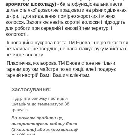
ароматом шоколаду)
- багатофункціональна паста,
щільність якої дозволяє працювати на різних ділянках
шкіри, і для видалення помірно жорстких і м'яких
волосся. Захоплює навіть короткі волоски і підходить
для роботи при середній і високій температурі і
вологості.
Інноваційна цукрова паста ТМ Енова - не розтікається,
не залипає, не твердне, не навантажує руку майстра і
не тягне волоски.
Пластична, кольорова ТМ Енова стане не тільки
гарним другом майстра по епіляції, але і подарує
гарний настрій Вам і Вашим клієнтам.
Застосування:
Підігрійте баночку пасти для
шугарінга до температури 38
градусів.
Ви можете зробити це,
використовуючи водяну баню
(3 хвилини) або мікрохвильову
піч (40 сек)