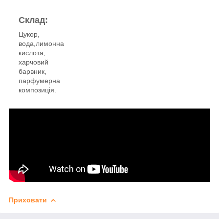
Склад:
Цукор,
вода,лимонна
кислота,
харчовий
барвник,
парфумерна
композиція.
Приховати