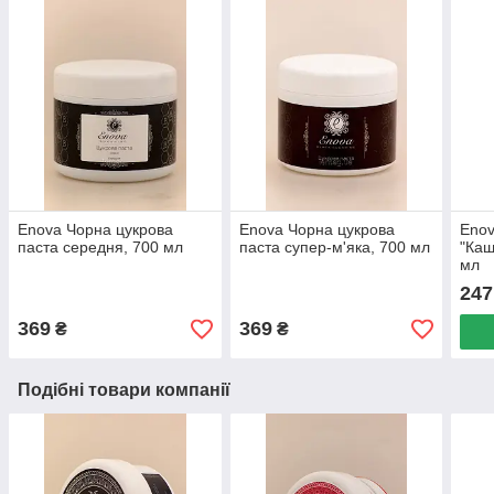
Enova Чорна цукрова
Enova Чорна цукрова
Enov
паста середня, 700 мл
паста супер-м'яка, 700 мл
"Каш
мл
247
369
369
₴
₴
Подібні товари компанії