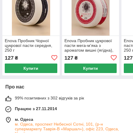
Enova Пробник Чорної
Enova Пробник цукрової
Enov
цукрової пасти середня,
пасти мега-м'яка з
паст
250 г
ароматом вишні (ягідна),
250 
250 г
127
127
127
₴
₴
Купити
Купити
Про нас
99% позитивних з 302 відгуків за рік
Працює з 27.11.2014
м. Одеса
м. Одеса, проспект Небесної Сотні, 101, (р-н
супермаркету Таврія-В «Маршал»), офіс 223, Одеса,