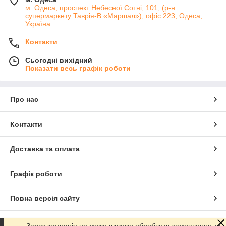
м. Одеса, проспект Небесної Сотні, 101, (р-н
супермаркету Таврія-В «Маршал»), офіс 223, Одеса,
Україна
Контакти
Сьогодні вихідний
Показати весь графік роботи
Про нас
Контакти
Доставка та оплата
Графік роботи
Повна версія сайту
Сайт створено на маркетплейсі
Prom.ua