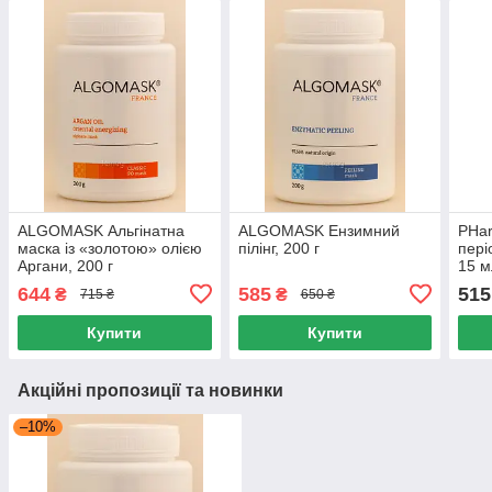
ALGOMASK Альгінатна
ALGOMASK Ензимний
PHar
маска із «золотою» олією
пілінг, 200 г
пері
Аргани, 200 г
15 м
644
585
515
₴
₴
715 ₴
650 ₴
Купити
Купити
Акційні пропозиції та новинки
–10%