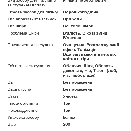
Вид засобу для пиллинга
М'який поверхневий
за ступенем впливу
Основа засоби для пілінгу
Порошкоподібна
Тип абразивних частинок
Природні
Тип шкіри
Всі типи шкіри
Проблема шкіри
В'ялість, Вікові зміни,
В'янення
Призначення і результат
Очищення, Розгладжуючий
ефект, Тонізація,
Відлущування відмерлих
клітин шкіри
Область застосування
Обличчя, Шия, Область
декольте, Ніс, Т-зоні (лоб,
ніс, підборіддя)
Вік
Без обмежень
Вікова група
Без обмежень
Стать
Унісекс
Гіпоалергенний
Так
Некомедогенно
Так
Упаковка засобу
Банка
Вага
200 г