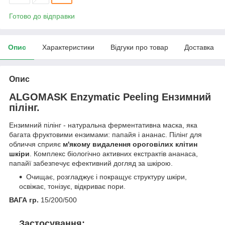
Готово до відправки
Опис
Характеристики
Відгуки про товар
Доставка
Опис
ALGOMASK Enzymatic Peeling Ензимний
пілінг.
Ензимний пілінг - натуральна ферментативна маска, яка
багата фруктовими ензимами: папайя і ананас. Пілінг для
обличчя сприяє
м'якому видалення ороговілих клітин
шкіри
. Комплекс біологічно активних екстрактів ананаса,
папайї забезпечує ефективний догляд за шкірою.
Очищає, розгладжує і покращує структуру шкіри,
освіжає, тонізує, відкриває пори.
ВАГА гр.
15/200/500
Застосування: