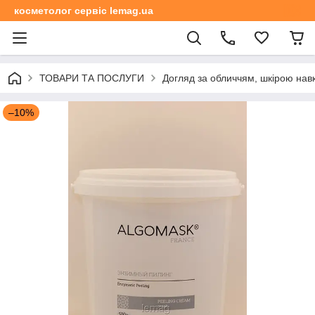
косметолог сервіс lemag.ua
ТОВАРИ ТА ПОСЛУГИ
Догляд за обличчям, шкірою навк
–10%