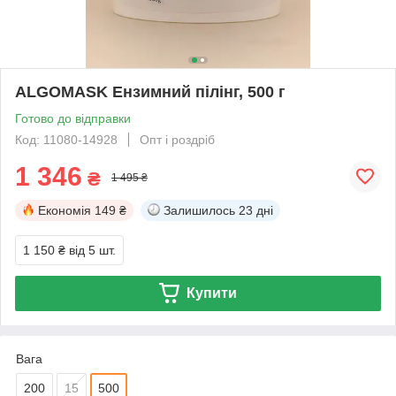
ALGOMASK Ензимний пілінг, 500 г
Готово до відправки
Код: 11080-14928
Опт і роздріб
1 346
₴
1 495 ₴
Економія
149 ₴
Залишилось
23 дні
1 150 ₴
від 5 шт.
Купити
Вага
200
15
500