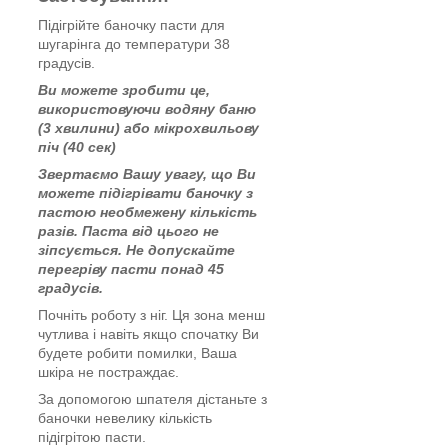
Підігрійте баночку пасти для
шугарінга до температури 38
градусів.
Ви можете зробити це,
використовуючи водяну баню
(3 хвилини) або мікрохвильову
піч (40 сек)
Звертаємо Вашу увагу, що Ви
можете підігрівати баночку з
пастою необмежену кількість
разів. Паста від цього не
зіпсується. Не допускайте
перегріву пасти понад 45
градусів.
Почніть роботу з ніг. Ця зона менш
чутлива і навіть якщо спочатку Ви
будете робити помилки, Ваша
шкіра не постраждає.
За допомогою шпателя дістаньте з
баночки невелику кількість
підігрітою пасти.