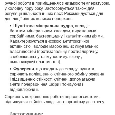
ручної роботи в приміщеннях з низькою температурою,
у холодну пору року. Застосовується також для
регуляції щільності інших паст. Рекомендується для
депіляції рівних великих поверхонь.
Шунгітова мінеральна пудра
, володіє
багатим
мінеральним
складом, вираженими
сорбційними, бактерицидну і каталітичним діями.
Характеризується високою антитоксичної
активністю,
володіє масою інших лікувальних
властивостей (протизапальну, протиалергічну,
знеболювальну та імуностимулюючу ,
омолоджуючі властивості).
Фулерени
, що входять до складу шунгита,
сприяють поліпшенню клітинного обміну речовин
і підвищенню стійкості клітини, допомагаючи
зняти почервоніння шкіри і тонізуючи і
відновлюючи її.
Сприяють покращенню роботи нервової системи,
підвищуючи стійкість людського організму до стресу.
Застосування: