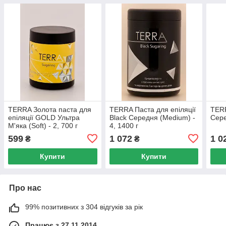
TERRA Золота паста для
TERRA Паста для епіляції
TERR
епіляції GOLD Ультра
Black Середня (Medium) -
Сере
М'яка (Soft) - 2, 700 г
4, 1400 г
599
1 072
1 0
₴
₴
Купити
Купити
Про нас
99% позитивних з 304 відгуків за рік
Працює з 27.11.2014