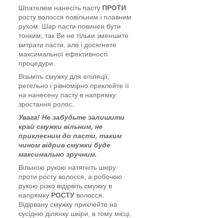
Шпателем нанесіть пасту
ПРОТИ
росту волосся повільним і плавним
рухом. Шар пасти повинен бути
тонким, так Ви не тільки зменшите
витрати пасти, але і досягнете
максимальної ефективності
процедури.
Візьміть смужку для епіляції,
ретельно і рівномірно приклейте її
на нанесену пасту в напрямку
зростання ролос.
Увага! Не забудьте залишити
край смужки вільним, не
приклеєним до пасти, таким
чином відрив смужки буде
максимально зручним.
Вільною рукою натягніть шкіру
проти росту волосся, а робочою
рукою різко відірвіть смужку в
напрямку
РОСТУ
волосся.
Відірвану смужку приклейте на
сусідню ділянку шкіри, в тому місці,