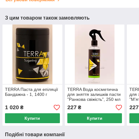
З цим товаром також замовляють
TERRA Паста для епіляції
TERRA Вода косметична
TER
Бандажна - 1, 1400 г
для зняття залишків пасти
для 
"Ранкова свіжість", 250 мл
"М'я
мл
1 020
227
227
₴
₴
Купити
Купити
Подібні товари компанії