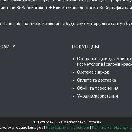
иві ціни
✿
Вабливі акції
✈
Блискавична доставка
☆
Сертифікати 
ні. Повне або часткове копіювання будь-яких матеріалів з сайту 
 САЙТУ
ПОКУПЦЯМ
Спеціальні ціни для майстрі
косметологів і салонів крас
Система знижок
Оплата та доставка
Обмін та повернення
Умови використання
Сайт створений на маркетплейсі
Prom.ua
Косметолог сервіс lemag.ua |
Поскаржитися на контент
|
Політика конфіденційно