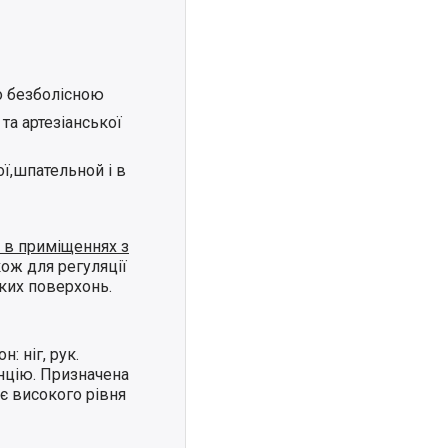
о безболісною
та артезіанської
ї,шпательной і в
и в приміщеннях з
ож для регуляції
иких поверхонь.
: ніг, рук.
енцію. Призначена
ає високого рівня