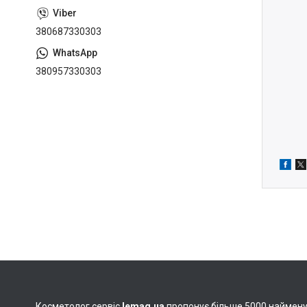
380687330303
380957330303
Косметолог сервіс
lemag.ua
пропонує більше 5000 найменува