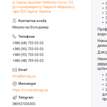
м. Одеса, проспект Небесної Сотні, 101,
(р-н супермаркету Таврія-В «Маршал»),
офіс 223, Одеса, Україна
Михальчук Володимир
Профе
води.
Ніжна
+380 (68) 733-03-03
деяк
+380 (95) 733-03-03
Для 
+380 (93) 733-03-03
Нанос
+380 (48) 709-03-03
низь
щільн
info@lemag.ua
https://m.me/lemag.ua
дл
пр
380937330303