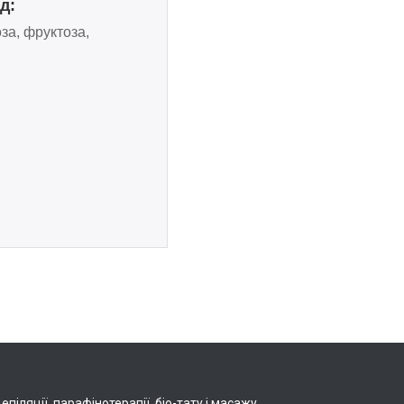
д:
за, фруктоза,
іляції, парафінотерапії, біо-тату і масажу.