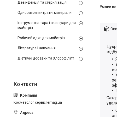
Дезінфекція та стерилізація
Одноразові витратні матеріали
Інструменти, тара і аксесуари для
майстрів
Опи
Робочий одяг для майстрів
Цукро
Література і навчання
відбу
Дієтичні добавки та Хлорофіліпт
во
ре
эф
Сахар
Косметолог сервіс lemag.ua
удаля
эп