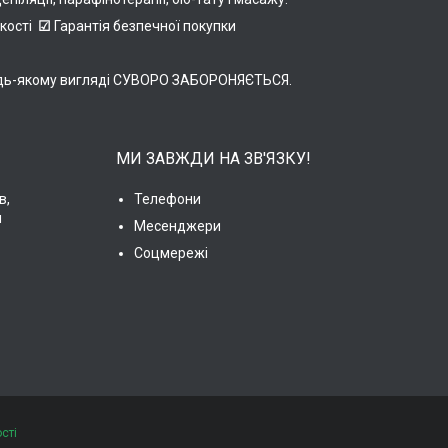
якості
☑
Гарантія безпечної покупки
в будь-якому вигляді СУВОРО ЗАБОРОНЯЄТЬСЯ.
МИ ЗАВЖДИ НА ЗВ'ЯЗКУ!
в,
Телефони
и
Месенджери
Соцмережі
сті