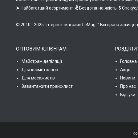
➤
Найбагатший асортимент
✌
Бездоганна якість
$
Спокусл
© 2010 - 2025. Інтернет-магазин LeMag ™ Всі права захище
ОПТОВИМ КЛІЄНТАМ
РОЗДІЛИ
Майстрам депіляції
Головна
Для косметологів
Акції
Для масажистів
Новини
Завантажити прайс-лист
Про нас
Відгуки