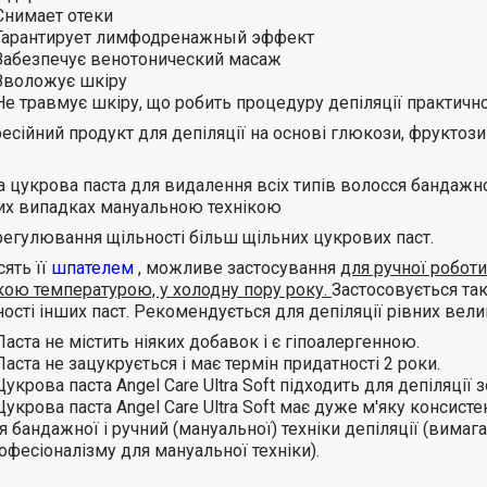
Снимает отеки
Гарантирует лимфодренажный эффект
Забезпечує венотонический масаж
Зволожує шкіру
Не травмує шкіру, що робить процедуру депіляції практичн
сійний продукт для депіляції на основі глюкози, фруктози 
 цукрова паста для видалення всіх типів волосся бандажно
их випадках мануальною технікою
регулювання щільності більш щільних цукрових паст.
ять її
шпателем
, можливе застосування
для ручної робот
кою температурою, у холодну пору року.
Застосовується так
ості інших паст. Рекомендується для депіляції рівних вел
Паста не містить ніяких добавок і є гіпоалергенною.
Паста не зацукрується і має термін придатності 2 роки.
Цукрова паста Angel Care Ultra Soft підходить для депіляції зон
Цукрова паста Angel Care Ultra Soft має дуже м'яку консист
я бандажної і ручний (мануальної) техніки депіляції (вимаг
офесіоналізму для мануальної техніки).