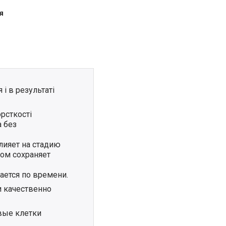
я
і в результаті
рсткості
 без
лияет на стадию
ом сохраняет
ается по времени.
и качественно
вые клетки