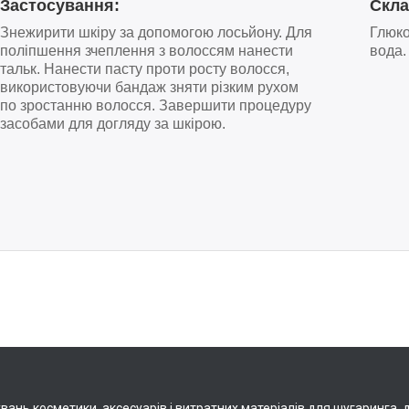
Застосування:
Скла
Знежирити шкіру за допомогою лосьйону. Для
Глюко
поліпшення зчеплення з волоссям нанести
вода
.
тальк. Нанести пасту проти росту волосся,
використовуючи бандаж зняти різким рухом
по зростанню волосся. Завершити процедуру
засобами для догляду за шкірою.
нь косметики, аксесуарів і витратних матеріалів для шугаринга, деп