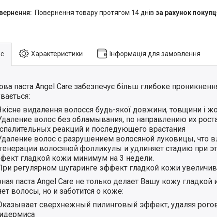
повернення товару протягом 14 днів
за рахунок покупц
с
Характеристики
Інформація для замовлення
ва паста Angel Care забезпечує більш глибоке проникнення 
вається:
Якісне видалення волосся будь-якої довжини, товщини і жо
Удаление волос без обламывания, по направлению их роста
спалительных реакций и последующего врастания
Удаление волос с разрушением волосяной луковицы, что в
генерации волосяной фолликулы и удлиняет стадию при эт
фект гладкой кожи минимум на 3 недели.
При регулярном шугаринге эффект гладкой кожи увеличив
ная паста Angel Care не только делает Вашу кожу гладкой 
ет волосы, но и заботится о коже:
Оказывает сверхнежный пилинговый эффект, удаляя рого
идермиса