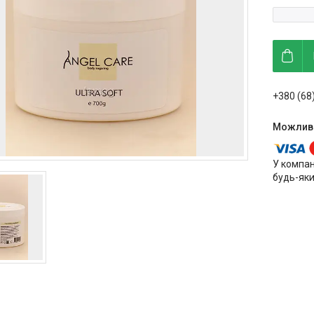
+380 (68
У компан
будь-яки