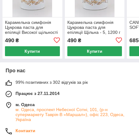
Карамельна симфонія
Карамельна симфонія
CAN
Цукрова паста для
Цукрова паста для
SOFT
епіляції Високої щільності
епіляції Щільна - 5, 1200 г
- 6, 1200 г
490
490
685
₴
₴
Купити
Купити
Про нас
99% позитивних з 302 відгуків за рік
Працює з 27.11.2014
м. Одеса
м. Одеса, проспект Небесної Сотні, 101, (р-н
супермаркету Таврія-В «Маршал»), офіс 223, Одеса,
Україна
Контакти