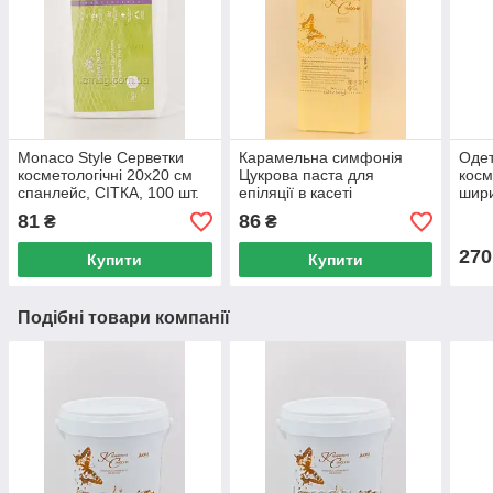
Monaco Style Серветки
Карамельна симфонія
Одет
косметологічні 20х20 см
Цукрова паста для
косм
спанлейс, СІТКА, 100 шт.
епіляції в касеті
шири
Бандажна, 150 г
Біли
81
86
₴
₴
270
Купити
Купити
Подібні товари компанії