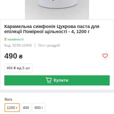
Карамельна симфонія Цукрова паста для
епіляції Помірної щільності - 4, 1200 г
В наявності
Код: 9239-11944
Опт і роздріб
490
₴
466 ₴
від 5 шт.
Купити
Вага
1200 г
400
800 г