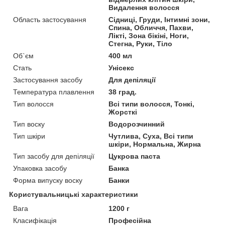
Видалення волосся
Область застосування
Сідниці, Груди, Інтимні зони,
Спина, Обличчя, Пахви,
Лікті, Зона бікіні, Ноги,
Стегна, Руки, Тіло
Об`єм
400 мл
Стать
Унісекс
Застосування засобу
Для депіляції
Температура плавлення
38 град.
Тип волосся
Всі типи волосся, Тонкі,
Жорсткі
Тип воску
Водорозчинний
Тип шкіри
Чутлива, Суха, Всі типи
шкіри, Нормальна, Жирна
Тип засобу для депіляції
Цукрова паста
Упаковка засобу
Банка
Форма випуску воску
Банки
Користувальницькі характеристики
Вага
1200 г
Класифікація
Професійна