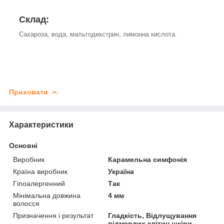
Склад:
Сахароза, вода, мальтодекстрин, лимонна кислота.
Приховати
Характеристики
Основні
Виробник
Карамельна симфонія
Країна виробник
Україна
Гіпоалергенний
Так
Мінімальна довжина
4 мм
волосся
Призначення і результат
Гладкість, Відлущування
відмерлих клітин шкіри,