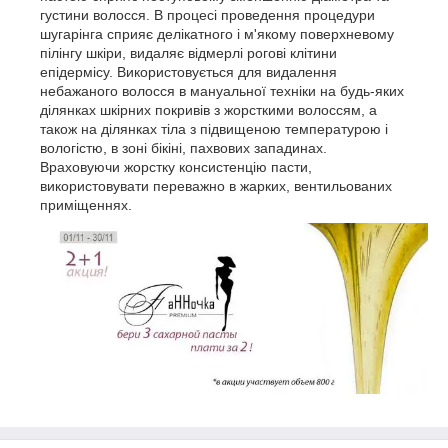
густини волосся. В процесі проведення процедури
шугарінга сприяє делікатного і м'якому поверхневому
пілінгу шкіри, видаляє відмерлі рогові клітини
епідермісу. Використовується для видалення
небажаного волосся в мануальної техніки на будь-яких
ділянках шкірних покривів з жорсткими волоссям, а
також на ділянках тіла з підвищеною температурою і
вологістю, в зоні бікіні, пахвових западинах.
Враховуючи жорстку консистенцію пасти,
використовувати переважно в жарких, вентильованих
приміщеннях.