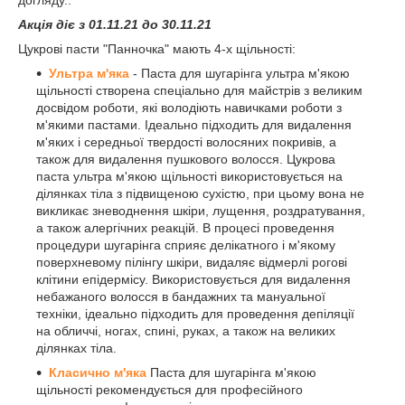
Акція діє з 01.11.21 до 30.11.21
Цукрові пасти "Панночка" мають 4-х щільності:
Ультра м'яка
- Паста для шугарінга ультра м'якою
щільності створена спеціально для майстрів з великим
досвідом роботи, які володіють навичками роботи з
м'якими пастами. Ідеально підходить для видалення
м'яких і середньої твердості волосяних покривів, а
також для видалення пушкового волосся. Цукрова
паста ультра м'якою щільності використовується на
ділянках тіла з підвищеною сухістю, при цьому вона не
викликає зневоднення шкіри, лущення, роздратування,
а також алергічних реакцій. В процесі проведення
процедури шугарінга сприяє делікатного і м'якому
поверхневому пілінгу шкіри, видаляє відмерлі рогові
клітини епідермісу. Використовується для видалення
небажаного волосся в бандажних та мануальної
техніки, ідеально підходить для проведення депіляції
на обличчі, ногах, спині, руках, а також на великих
ділянках тіла.
Класично м'яка
Паста для шугарінга м'якою
щільності рекомендується для професійного