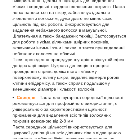
використання. Ідеально підходить для видалення
м'яких і середньої твердості волосяних покривів. Паста
легко наноситься на шкіру, забезпечує ідеальне
зчеплення з волоссям, дуже довго не міняє свою
щільність під час роботи. Використовується для
видалення небажаного волосся в мануальної,
Шпательная а також бандажних техніці. Застосовується
для роботи з усіма ділянками шкірних покривів,
включаючи інтимні зони і пахви, а також при видаленні
небажаних волосся на обличчі.
Після проведення процедури шугарінга відсутній ефект
дегідратації шкіри. Цукрова депіляція в процесі
проведення сприяє делікатного і м'якому
поверхневому пілінгу шкіри, видаляє відмерлі рогові
клітини епідермісу, а також сприяє подальшому
зменшенню діаметра і кількості волосків.
Середня
- Паста для шугарінга середньої щільності
рекомендується для професійного використання, є
універсальною за характеристиками щільності,
призначена для видалення всіх типів волосяних
покривів довжиною від 2-8 мм
Паста середньої щільності використовується для
цукрової депіляції на всіх ділянках тіла з підвищеною
вологістю, в області бікіні, пахвових западинах, на