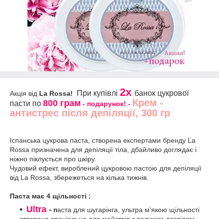
2x
При купівлі
банок
цукрової
Акція від
La Rossa!
Крем -
800 грам
пасти по
- подарунок!
-
антистрес після депіляції, 300 гр
Іспанська цукрова паста, створена експертами бренду La
Rossa призначена для депіляції тіла, дбайливо доглядає і
ніжно піклується про шкіру.
Чудовий ефект, вироблений цукровою пастою для депіляції
від La Rossa, збережеться на кілька тижнів.
Паста має 4 щільності :
Ultra
-
п
аста для шугарінга, ультра м'якою щільності