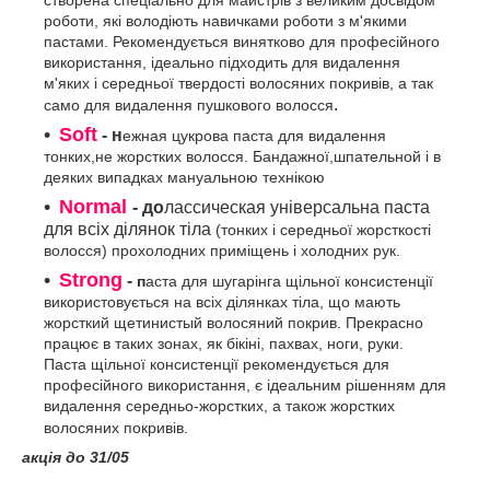
створена спеціально для майстрів з великим досвідом
роботи, які володіють навичками роботи з м'якими
пастами. Рекомендується винятково для професійного
використання, ідеально підходить для видалення
м'яких і середньої твердості волосяних покривів, а так
.
само для видалення пушкового волосся
Soft
- н
ежная цукрова паста для видалення
тонких,не жорстких волосся. Бандажної,шпательной і в
деяких випадках мануальною технікою
Normal
- до
лассическая універсальна паста
для всіх ділянок тіла
(тонких і середньої жорсткості
волосся) прохолодних приміщень і холодних рук.
Strong
-
п
аста для шугарінга щільної консистенції
використовується на всіх ділянках тіла, що мають
жорсткий щетинистый волосяний покрив. Прекрасно
працює в таких зонах, як бікіні, пахвах, ноги, руки.
Паста щільної консистенції рекомендується для
професійного використання, є ідеальним рішенням для
видалення середньо-жорстких, а також жорстких
волосяних покривів.
акція до 31/05