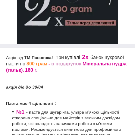
2x
ри купівлі
банок
цукрової
Акція від
ТМ Панночка!
П
пасти по
800 грам
-
в подарунок
Мінеральна пудра
(тальк), 160 г
.
акція діє до 30/04
Паста має 4 щільності :
№1
-
п
аста для шугарінга, ультра м'якою щільності
створена спеціально для майстрів з великим досвідом
роботи, які володіють навичками роботи з м'якими
пастами. Рекомендується винятково для професійного