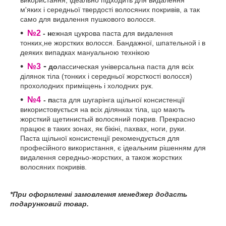
використання, ідеально підходить для видалення
м'яких і середньої твердості волосяних покривів, а так
само для видалення пушкового волосся.
№2
- н
ежная цукрова паста для видалення
тонких,не жорстких волосся. Бандажної, шпательной і в
деяких випадках мануальною технікою
-
№3
до
лассическая універсальна паста для всіх
ділянок тіла (тонких і середньої жорсткості волосся)
прохолодних приміщень і холодних рук.
№4
-
п
аста для шугарінга щільної консистенції
використовується на всіх ділянках тіла, що мають
жорсткий щетинистый волосяний покрив. Прекрасно
працює в таких зонах, як бікіні, пахвах, ноги, руки.
Паста щільної консистенції рекомендується для
професійного використання, є ідеальним рішенням для
видалення середньо-жорстких, а також жорстких
волосяних покривів.
*При оформленні замовлення менеджер додасть
подарунковий товар.