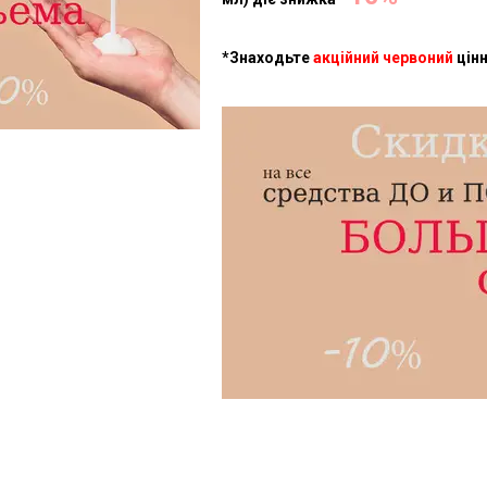
*Знаходьте
акційний червоний
цінн