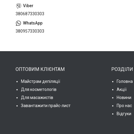
380687330303
380957330303
ОПТОВИМ КЛІЄНТАМ
РОЗДІЛИ
Майстрам депіляції
Головна
Для косметологів
Акції
Для масажистів
Новини
Завантажити прайс-лист
Про нас
Відгуки