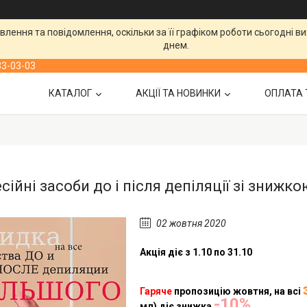
лення та повідомлення, оскільки за її графіком роботи сьогодні 
днем.
33-03-03
КАТАЛОГ
АКЦІЇ ТА НОВИНКИ
ОПЛАТА 
ійні засоби до і після депіляції зі знижко
02 жовтня 2020
Акція діє з
1.10
по 31.
10
Гаряче
пропозицію
жовтня
, на всі
-1
0
%
мл)
діє знижка