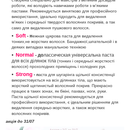
створена спеціально для майстрів з великим досвідом
роботи, які володіють навичками роботи з м'якими
пастами. Рекомендується винятково для професійного
використання, ідеально підходить для видалення
м'яких і середньої твердості волосяних покривів, а так
.
само для видалення пушкового волосся
Soft
- н
ежная цукрова паста для видалення
тонких,не жорстких волосся. Бандажної,шпательной і в
деяких випадках мануальною технікою
Normal
- до
лассическая універсальна паста
для всіх ділянок тіла
(тонких і середньої жорсткості
волосся) прохолодних приміщень і холодних рук.
Strong
-
п
аста для шугарінга щільної консистенції
використовується на всіх ділянках тіла, що мають
жорсткий щетинистый волосяний покрив. Прекрасно
працює в таких зонах, як бікіні, пахвах, ноги, руки.
Паста щільної консистенції рекомендується для
професійного використання, є ідеальним рішенням для
видалення середньо-жорстких, а також жорстких
волосяних покривів.
акція до 31/07