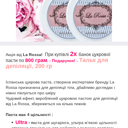
2x
При купівлі
банок
цукрової
Акція від
La Rossa!
Тальк для
800 грам
пасти по
. - Подарунок!
-
депіляції, 200 гр
Іспанська цукрова паста, створена експертами бренду La
Rossa призначена для депіляції тіла, дбайливо доглядає і
ніжно піклується про шкіру.
Чудовий ефект, вироблений цукровою пастою для депіляції
від La Rossa, збережеться на кілька тижнів.
Паста має 4 щільності :
Ultra
-
п
аста для шугарінга, ультра м'якою щільності