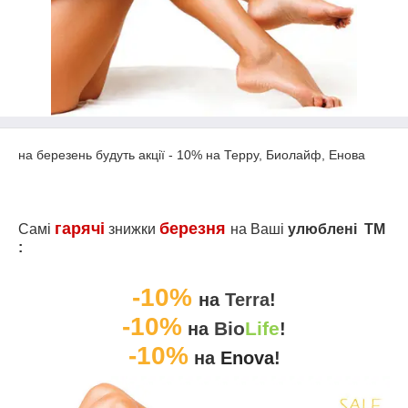
на березень будуть акції - 10% на Терру, Биолайф, Енова
гарячі
березня
Самі
знижки
на Ваші
улюблені
ТМ
:
-10%
на
Terra
!
-10%
Bio
Life
на
!
-10%
на
Enova
!