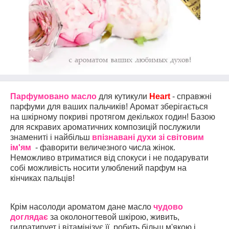
Парфумовано масло
для кутикули
Heart
- справжні
парфуми для ваших пальчиків! Аромат зберігається
на шкірному покриві протягом декількох годин! Базою
для яскравих ароматичних композицій послужили
знамениті і найбільш
впізнавані духи зі світовим
ім'ям
- фаворити величезного числа жінок.
Неможливо втриматися від спокуси і не подарувати
собі можливість носити улюблений парфум на
кінчиках пальців!
Крім насолоди ароматом дане масло
чудово
доглядає
за околоногтевой шкірою, живить,
гидратирует і вітамінізує її, робить більш м'якою і